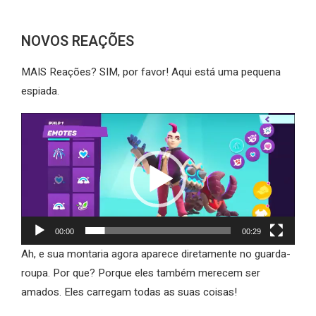
NOVOS REAÇÕES
MAIS Reações? SIM, por favor! Aqui está uma pequena
espiada.
Tocador
de
vídeo
00:00
00:29
Ah, e sua montaria agora aparece diretamente no guarda-
roupa. Por que? Porque eles também merecem ser
amados. Eles carregam todas as suas coisas!