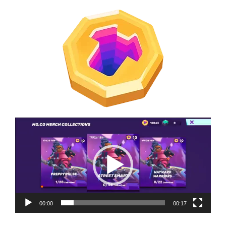
Tocador
de
vídeo
00:00
00:17