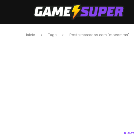
Início
Tags
Posts marcados com "mocomms"