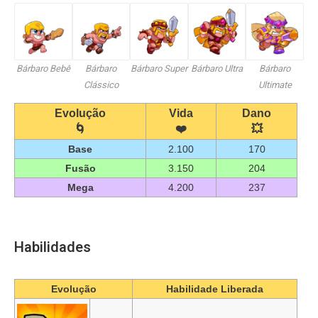
Bárbaro Bebê
Bárbaro
Bárbaro Super
Bárbaro Ultra
Bárbaro
Clássico
Ultimate
Evolução
Vida
Dano
🌀
❤️
💥
Base
2.100
170
Fusão
3.150
204
Mega
4.200
237
Habilidades
Evolução
Habilidade Liberada