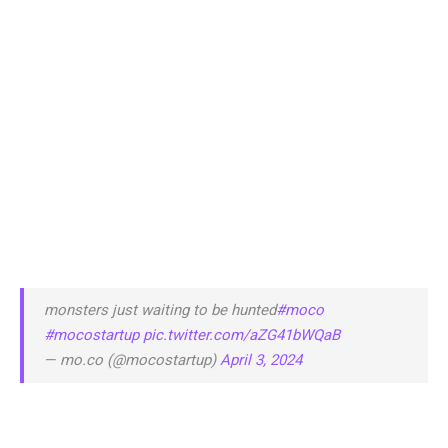
monsters just waiting to be hunted
#moco
#mocostartup
pic.twitter.com/aZG41bWQaB
— mo.co (@mocostartup)
April 3, 2024