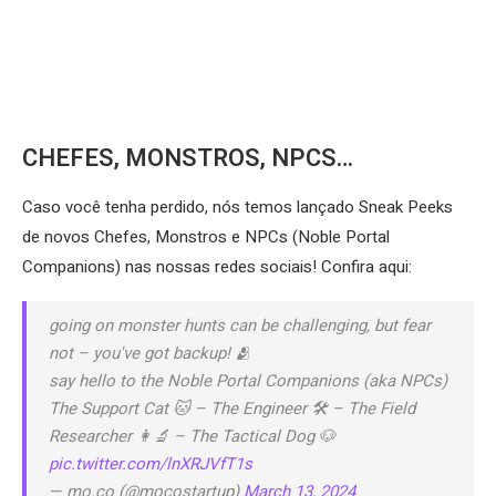
CHEFES, MONSTROS, NPCS…
Caso você tenha perdido, nós temos lançado Sneak Peeks
de novos Chefes, Monstros e NPCs (Noble Portal
Companions) nas nossas redes sociais! Confira aqui:
going on monster hunts can be challenging, but fear
not – you've got backup! 🫂
say hello to the Noble Portal Companions (aka NPCs)
The Support Cat 🐱 – The Engineer 🛠️ – The Field
Researcher 👩‍🔬 – The Tactical Dog 🐶
pic.twitter.com/lnXRJVfT1s
— mo.co (@mocostartup)
March 13, 2024