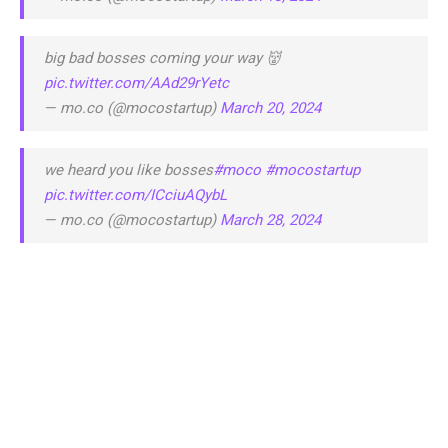
big bad bosses coming your way 👹
pic.twitter.com/AAd29rYetc
— mo.co (@mocostartup)
March 20, 2024
we heard you like bosses
#moco
#mocostartup
pic.twitter.com/ICciuAQybL
— mo.co (@mocostartup)
March 28, 2024