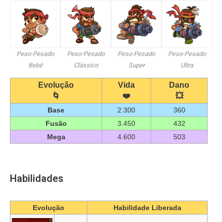
Peso-Pesado
Peso-Pesado
Peso-Pesado
Peso-Pesado
Bebê
Clássico
Super
Ultra
Evolução
Vida
Dano
🌀
❤️
💥
Base
2.300
360
Fusão
3.450
432
Mega
4.600
503
Habilidades
Evolução
Habilidade Liberada