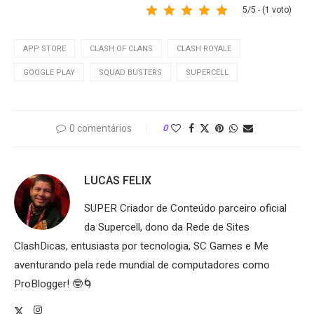
5/5 - (1 voto)
APP STORE
CLASH OF CLANS
CLASH ROYALE
GOOGLE PLAY
SQUAD BUSTERS
SUPERCELL
0 comentários
0
LUCAS FELIX
SUPER Criador de Conteúdo parceiro oficial
da Supercell, dono da Rede de Sites
ClashDicas, entusiasta por tecnologia, SC Games e Me
aventurando pela rede mundial de computadores como
ProBlogger! 🤓🌀