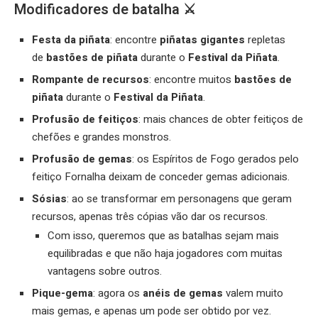
Modificadores de batalha ⚔️
Festa da piñata
: encontre
piñatas gigantes
repletas
de
bastões de piñata
durante o
Festival da Piñata
.
Rompante de recursos
: encontre muitos
bastões de
piñata
durante o
Festival da Piñata
.
Profusão de feitiços
: mais chances de obter feitiços de
chefões e grandes monstros.
Profusão de gemas
: os Espíritos de Fogo gerados pelo
feitiço Fornalha deixam de conceder gemas adicionais.
Sósias
: ao se transformar em personagens que geram
recursos, apenas três cópias vão dar os recursos.
Com isso, queremos que as batalhas sejam mais
equilibradas e que não haja jogadores com muitas
vantagens sobre outros.
Pique-gema
: agora os
anéis de gemas
valem muito
mais gemas, e apenas um pode ser obtido por vez.