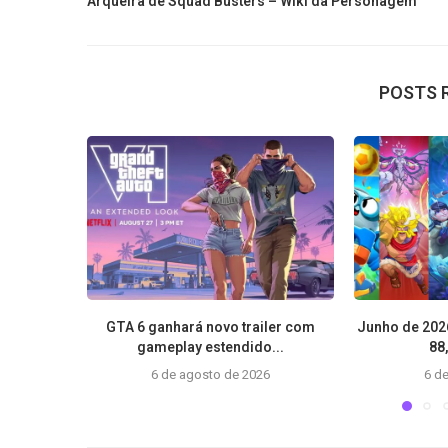
Arqueira de Squad Busters – Wiki da Personagem
POSTS 
GTA 6 ganhará novo trailer com
Junho de 2026
gameplay estendido...
88
6 de agosto de 2026
6 de