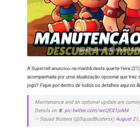
Squad Busters: Confira as Muda
A Supercell anunciou na manhã desta quarta-feira (2
acompanhada por uma atualização opcional que traz d
jogo? Fique por dentro de todos os detalhes aqui no
G
Maintenance and an optional update are comin
Details on 🧵
pic.twitter.com/wcQEX1joM4
— Squad Busters (@SquadBustersx)
August 21,