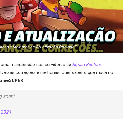
nças e Melhores na Atualização Opcional!
1) uma manutenção nos servidores de
Squad Busters
,
iversas correções e melhorias. Quer saber o que muda no
ameSUPER
!
g soon!
 2024